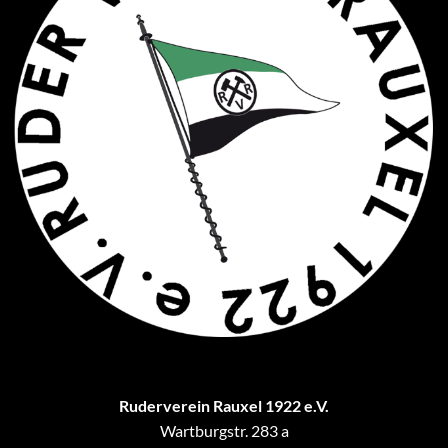
Ruderverein Rauxel 1922 e.V.
Wartburgstr. 283 a